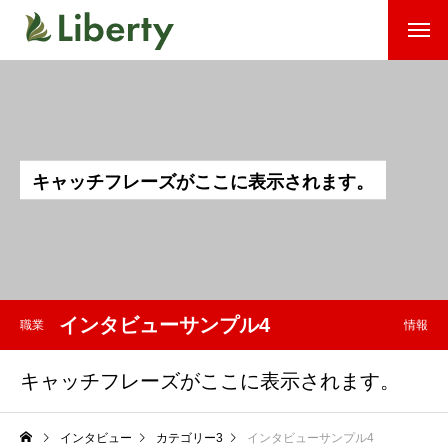
キ
ャ
ッ
チ
フ
レ
ー
ズ
が
こ
こ
に
表
示
さ
れ
ま
す
。
インタビューサンプル4
職業
情報
キャッチフレーズがここに表示されます。
インタビュー
カテゴリー3
インタビューサンプル4