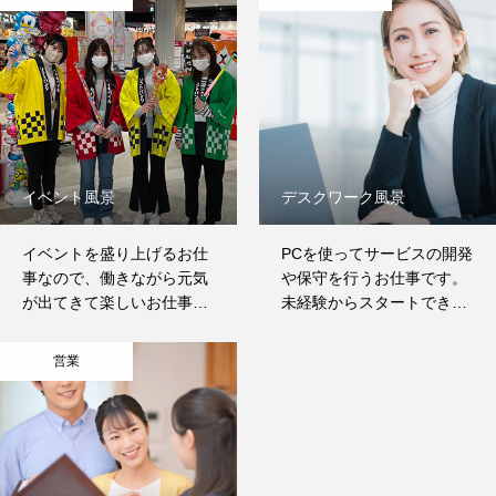
求人情報
HOME
会社概要
事業内容
求人情報
イベント風景
デスクワーク風景
イベントを盛り上げるお仕
PCを使ってサービスの開発
事なので、働きながら元気
や保守を行うお仕事です。
が出てきて楽しいお仕事で
未経験からスタートできる
す！
案件もあり、スキルアップ
すれば高給のハイレベル案
営業
件にもエントリーできま
す！