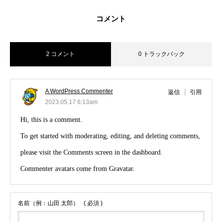
コメント
2 コメント
0 トラックバック
A WordPress Commenter
返信
引用
2023.05.17 6:13am
Hi, this is a comment.
HOME
To get started with moderating, editing, and deleting comments,
please visit the Comments screen in the dashboard.
会社概要
Commenter avatars come from
Gravatar
.
事業内容
名前（例：山田 太郎）
( 必須 )
求人情報